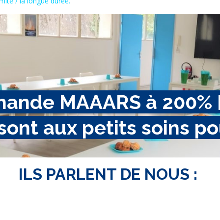
limité / la longue durée.
mande MAAARS à 200% […
sont aux petits soins po
ILS PARLENT DE NOUS :