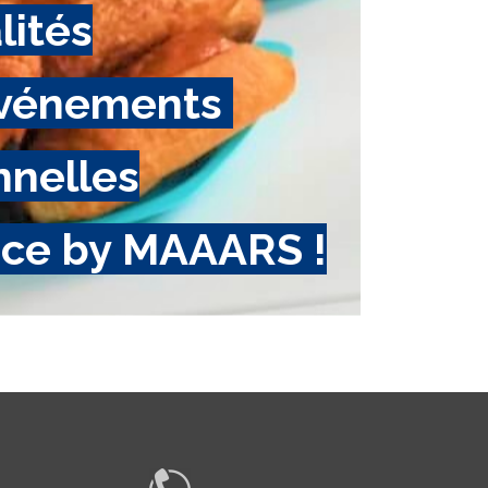
lités
 événements
nnelles
ace by MAAARS !