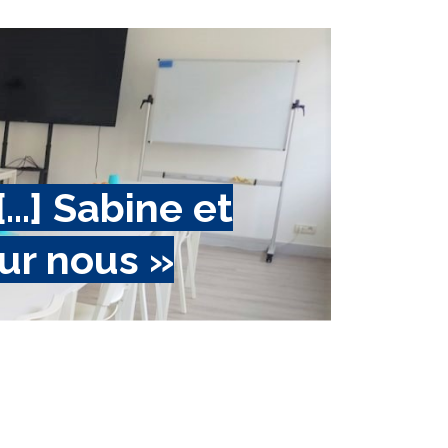
] Sabine et
ur nous »