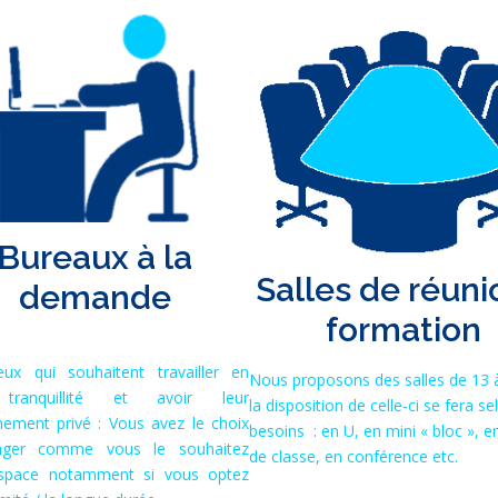
Bureaux à la
Salles de réun
demande
formation
ux qui souhaitent travailler en
Nous proposons des salles de 13 à
tranquillité et avoir leur
la disposition de celle-ci se fera s
nement privé : Vous avez le choix
besoins : en U, en mini « bloc », en
ager comme vous le souhaitez
de classe, en conférence etc.
espace notamment si vous optez