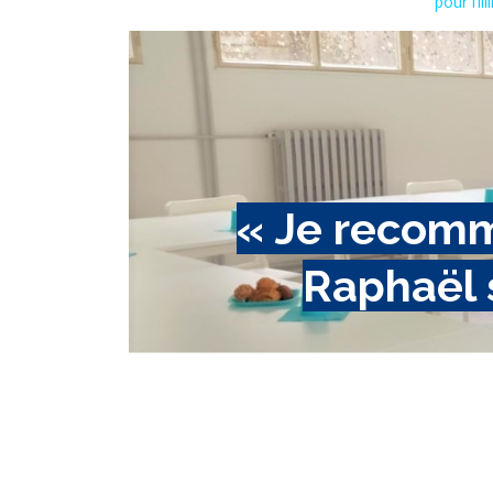
pour l’il
« Je recom
Raphaël 